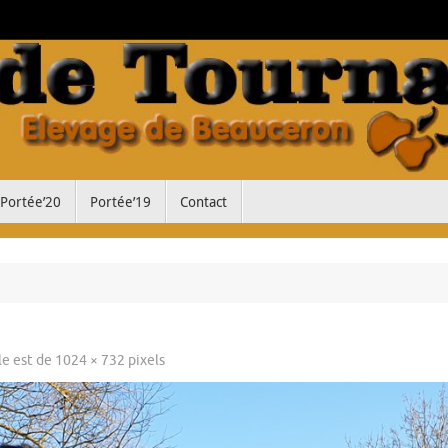
Portée’20
Portée’19
Contact
ale est de
1024 × 732
pixels