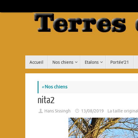
Passer
au
contenu
Passer
Accueil
Nos chiens
Etalons
Portée’21
au
contenu
«
Nos chiens
nita2
Hans Sissingh
13/08/2019
La taille origin