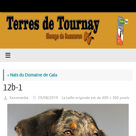
Passer
au
contenu
«
Naïs du Domaine de Gaïa
12b-1
Xenomedia
29/08/2019
La taille originale est de
400 × 300
pixels