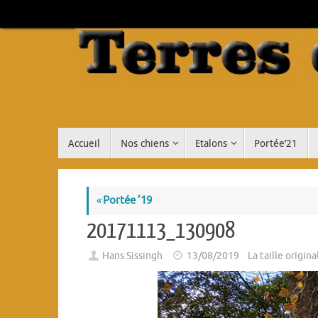
Passer
au
contenu
Passer
Accueil
Nos chiens
Etalons
Portée’21
au
contenu
«
Portée ’19
20171113_130908
Hans Sissingh
13/08/2019
La taille origin