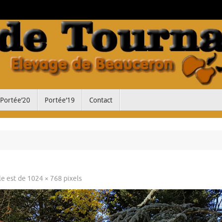
Portée’20
Portée’19
Contact
ale est de
1024 × 768
pixels