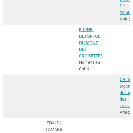
De
Montg
Noir &
EUPHE-
DETORTUE
DU MONT
DES
CROISETTES
Noir et Feu
Cot.6
CH. To
argent
du mo
des
croiset
Arlequ
JEDAI DU
DOMAINE