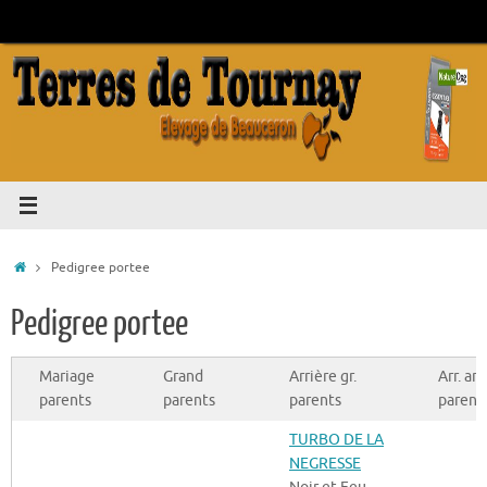
Passer
au
contenu
Accueil
Pedigree portee
Pedigree portee
Mariage
Grand
Arrière gr.
Arr. arr.
parents
parents
parents
parent
TURBO DE LA
NEGRESSE